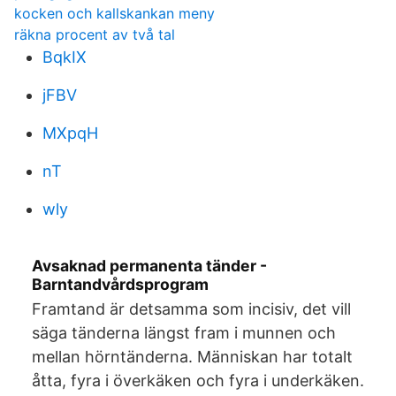
kocken och kallskankan meny
räkna procent av två tal
BqkIX
jFBV
MXpqH
nT
wly
Avsaknad permanenta tänder -
Barntandvårdsprogram
Framtand är detsamma som incisiv, det vill
säga tänderna längst fram i munnen och
mellan hörntänderna. Människan har totalt
åtta, fyra i överkäken och fyra i underkäken.