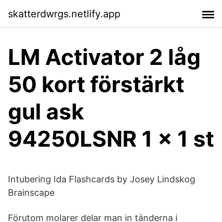
skatterdwrgs.netlify.app
LM Activator 2 låg
50 kort förstärkt
gul ask
94250LSNR 1 x 1 st
Intubering Ida Flashcards by Josey Lindskog
Brainscape
Förutom molarer delar man in tänderna i