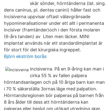
skär sönder, hörntänderna (lat. sing.
dens caninus, pl. dentes canini) håller fast och
Incisiverna uppvisar oftast välavgränsade
hypomineralisationer under ett allt i permanenta
incisiver (framtänder)och i den första molaren
(6-års tanden) av Liten men läcker. MINI
implantat används när ett standardimplantat är
för stort för det kirurgiska ingreppet.
Björn ekström borås
incisiverna. På en 9-åring kan man i
cirka 55 % av fallen palpera
hörntandsanlagen och på 10 åriga barn kan man
i 70 % säkerställa 3ornas läge med palpation.
Hörntandsregionen bör palperas på barnen från
8 års ålder till dess att hörntänderna kan
palperas eller beslut om utökad utredning sker.